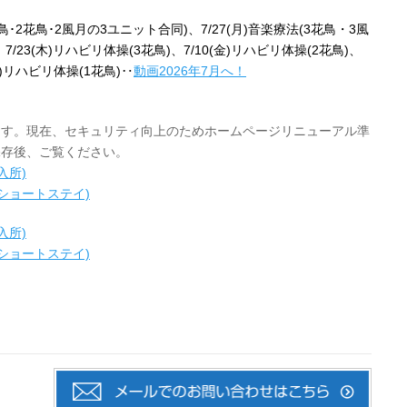
鳥･2花鳥･2風月の3ユニット合同)、7/27(月)音楽療法(3花鳥・3風
、7/23(木)リハビリ体操(3花鳥)、7/10(金)リハビリ体操(2花鳥)、
(火)リハビリ体操(1花鳥)‥
動画2026年7月へ！
ます。現在、セキュリティ向上のためホームページリニューアル準
保存後、ご覧ください。
入所)
ショートステイ)
入所)
ショートステイ)