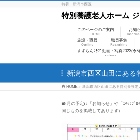
特養 新潟市西区
特別養護老人ホーム 
このページのご案内
お知
HOME
Informa
施設・職員
職員募集
Outline
Recruiting
すずらんｸﾗﾌﾞ動画・写真2023(令5
videos
新潟市西区山田にある
HOME
»
新潟市西区山田にある特別養護老
■8月の予定(↓「お知らせ」や「ｽﾀｯﾌﾌﾞﾛ
同じものを掲載してあります)