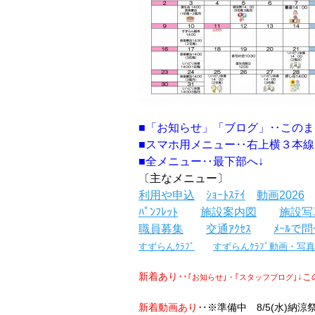
■「お知らせ」「ブログ」‥このま
■スマホ用メニュー‥右上横３本線
■全メニュー‥最下部へ↓
〔主な
メニュー
〕
利用や申込
ｼｮｰﾄｽﾃｲ
動画2026
ﾊﾟﾝﾌﾚｯﾄ
施設案内図
施設写
職員募集
交通ｱｸｾｽ
ﾒｰﾙで
すずらんｸﾗﾌﾞ
すずらんｸﾗﾌﾞ動画・写真
新着あり‥
↓こ
｢お知らせ｣・｢スタッフブログ｣
新着動画あり
‥※準備中 8/5(水)納涼