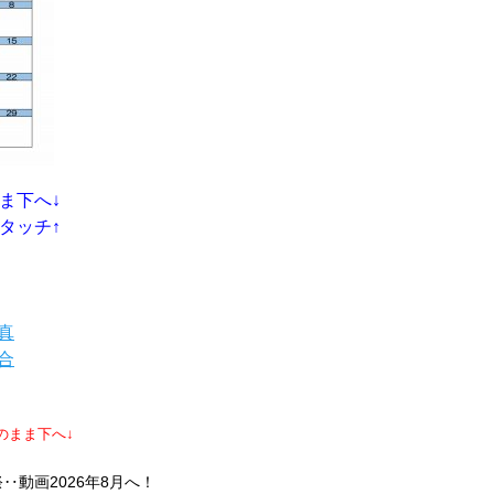
ま下へ↓
タッチ↑
真
問合
のまま下へ↓
祭‥動画2026年8月へ！