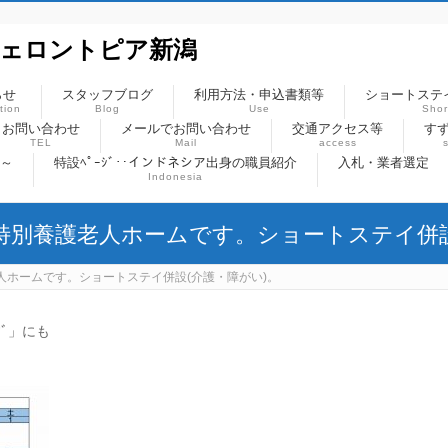
ジェロントピア新潟
らせ
スタッフブログ
利用方法・申込書類等
ショートステ
tion
Blog
Use
Shor
お問い合わせ
メールでお問い合わせ
交通アクセス等
すず
TEL
Mail
access
)～
特設ﾍﾟｰｼﾞ‥インドネシア出身の職員紹介
入札・業者選定
Indonesia
特別養護老人ホームです。ショートステイ併設
人ホームです。ショートステイ併設(介護・障がい)。
ｸﾞ」にも