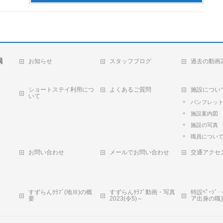
潟
お知らせ
スタッフブログ
過去の動画2
ショートステイ利用につ
よくあるご質問
施設につい
いて
パンフレッ
施設案内図
施設の写真
職員につい
お問い合わせ
メールでお問い合わせ
交通アクセ
すずらんｸﾗﾌﾞ(地Ⅲ)の概
すずらんｸﾗﾌﾞ動画・写真
特設ﾍﾟｰｼ
要
2023(令5)～
ア出身の職