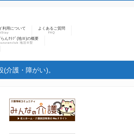
イ利用について
よくあるご質問
tStay
FAQ
らんｸﾗﾌﾞ(地Ⅲ)の概要
suzuranclub 地活Ⅲ型
(介護・障がい)。