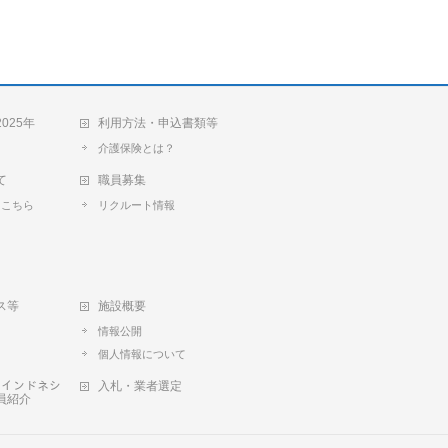
025年
利用方法・申込書類等
介護保険とは？
て
職員募集
トこちら
リクルート情報
て
ス等
施設概要
情報公開
個人情報について
ﾞ‥インドネシ
入札・業者選定
員紹介