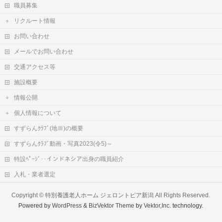
職員募集
リクルート情報
お問い合わせ
メールでお問い合わせ
交通アクセス等
施設概要
情報公開
個人情報について
すずらんｸﾗﾌﾞ(地Ⅲ)の概要
すずらんｸﾗﾌﾞ動画・写真2023(令5)～
特設ﾍﾟｰｼﾞ‥インドネシア出身の職員紹介
入札・業者選定
Copyright ©
特別養護老人ホーム ジェロントピア新潟
All Rights Reserved.
Powered by
WordPress
&
BizVektor Theme
by
Vektor,Inc.
technology.