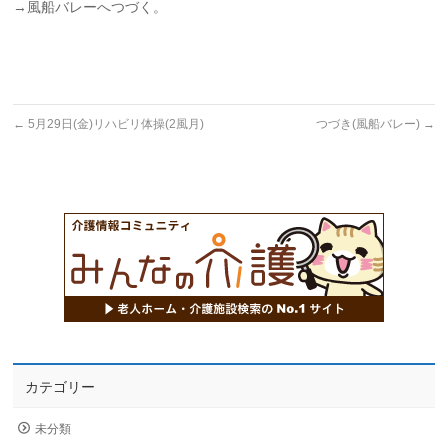
→風船バレーへつづく。
←
5月29日(金)リハビリ体操(2風月)
つづき(風船バレー)
→
カテゴリー
未分類