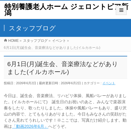
特別養護老人ホーム ジェロントピア新
潟
スタッフブログ
HOME
»
スタッフブログ
»
イベント
»
6月1日(月)誕生会、音楽療法などがありました(イルカホール)
6月1日(月)誕生会、音楽療法などがあり
ました(イルカホール)
投稿日 : 2026年6月2日
最終更新日時 : 2026年6月2日
カテゴリー :
イベント
今日は、誕生会、音楽療法、リハビリ体操、風船バレーがありまし
た。(イルカホールにて) 誕生日のお祝いのあと、みんなで楽器演
奏をしたり、歌ったりしました。体操や風船バレーもあり、盛り沢
山の内容で、とてももりあがりました。今日もみなさんの笑顔がた
くさん見れてうれしいです！※ここでは、写真だけ紹介します。動
画は
「動画2026年6月」
へどうぞ。