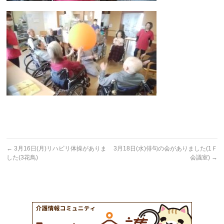
←
3月16日(月)リハビリ体操がありま
3月18日(水)俳句の会がありました(1Ｆ
した(3花鳥)
会議室)
→