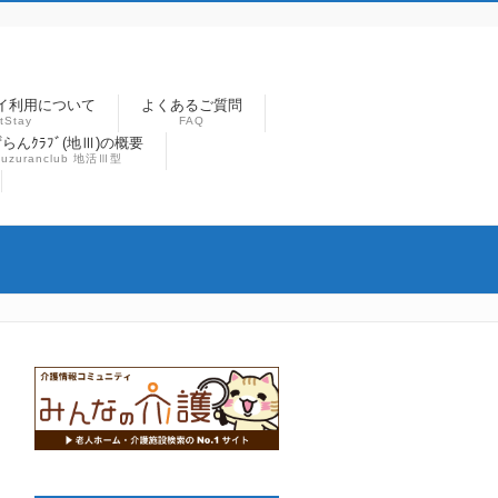
イ利用について
よくあるご質問
tStay
FAQ
らんｸﾗﾌﾞ(地Ⅲ)の概要
suzuranclub 地活Ⅲ型