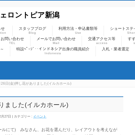
ジェロントピア新潟
らせ
スタッフブログ
利用方法・申込書類等
ショートステ
tion
Blog
Use
Shor
お問い合わせ
メールでお問い合わせ
交通アクセス等
すず
TEL
Mail
access
)～
特設ﾍﾟｰｼﾞ‥インドネシア出身の職員紹介
入札・業者選定
Indonesia
月26日(金)押し花がありました(イルカホール)
ありました(イルカホール)
2月27日
カテゴリー :
イベント
ールにて) みなさん、お花を選んだり、レイアウトを考えなが