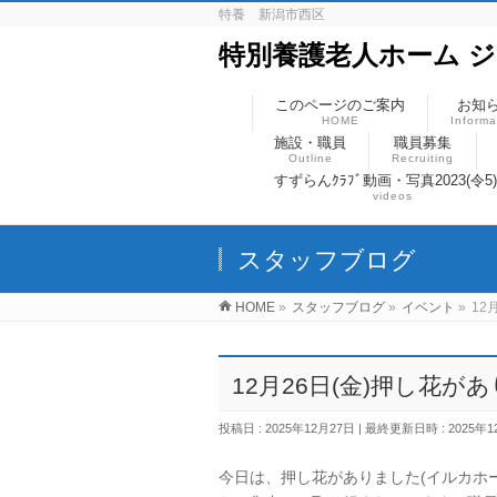
特養 新潟市西区
特別養護老人ホーム 
このページのご案内
お知
HOME
Informa
施設・職員
職員募集
Outline
Recruiting
すずらんｸﾗﾌﾞ動画・写真2023(令5
videos
スタッフブログ
HOME
»
スタッフブログ
»
イベント
»
12
12月26日(金)押し花が
投稿日 : 2025年12月27日
最終更新日時 : 2025年1
今日は、押し花がありました(イルカホ