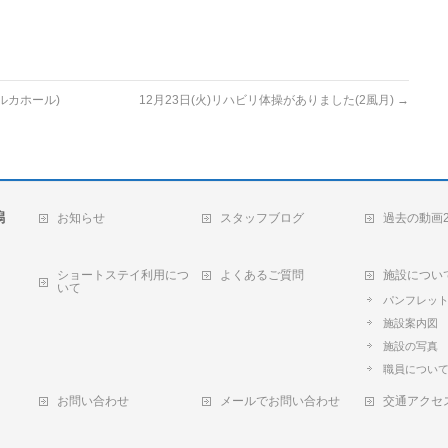
ルカホール)
12月23日(火)リハビリ体操がありました(2風月)
→
潟
お知らせ
スタッフブログ
過去の動画2
ショートステイ利用につ
よくあるご質問
施設につい
いて
パンフレッ
施設案内図
施設の写真
職員につい
お問い合わせ
メールでお問い合わせ
交通アクセ