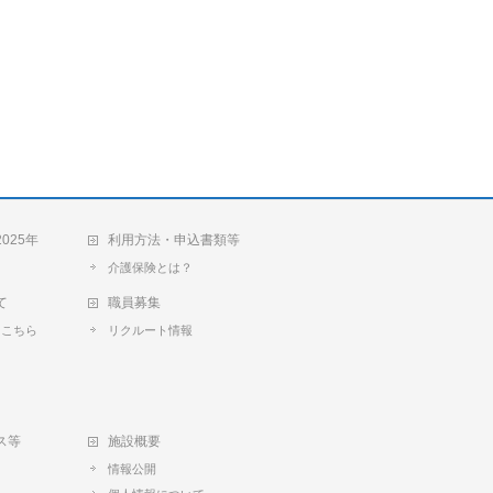
025年
利用方法・申込書類等
介護保険とは？
て
職員募集
トこちら
リクルート情報
て
ス等
施設概要
情報公開