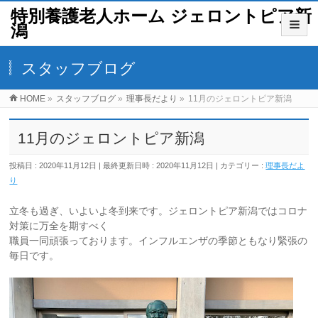
特別養護老人ホーム ジェロントピア新
潟
スタッフブログ
HOME
»
スタッフブログ
»
理事長だより
»
11月のジェロントピア新潟
11月のジェロントピア新潟
投稿日 : 2020年11月12日
最終更新日時 : 2020年11月12日
カテゴリー :
理事長だよ
り
立冬も過ぎ、いよいよ冬到来です。ジェロントピア新潟ではコロナ
対策に万全を期すべく
職員一同頑張っております。インフルエンザの季節ともなり緊張の
毎日です。