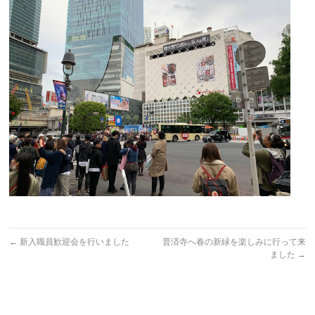
←
新入職員歓迎会を行いました
普済寺へ春の新緑を楽しみに行って来
ました
→