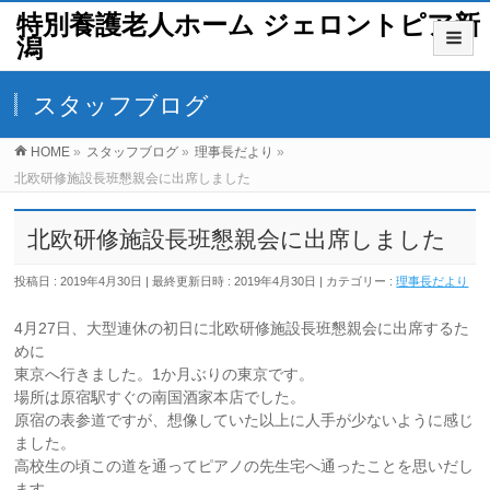
特別養護老人ホーム ジェロントピア新
潟
スタッフブログ
HOME
»
スタッフブログ
»
理事長だより
»
北欧研修施設長班懇親会に出席しました
北欧研修施設長班懇親会に出席しました
投稿日 : 2019年4月30日
最終更新日時 : 2019年4月30日
カテゴリー :
理事長だより
4月27日、大型連休の初日に北欧研修施設長班懇親会に出席するた
めに
東京へ行きました。1か月ぶりの東京です。
場所は原宿駅すぐの南国酒家本店でした。
原宿の表参道ですが、想像していた以上に人手が少ないように感じ
ました。
高校生の頃この道を通ってピアノの先生宅へ通ったことを思いだし
ます。