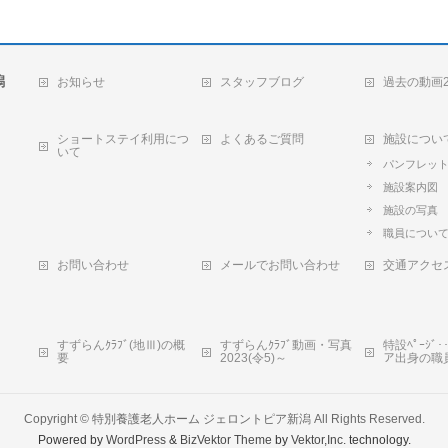
潟
お知らせ
スタッフブログ
過去の動画2
ショートステイ利用につ
よくあるご質問
施設につい
いて
パンフレッ
施設案内図
施設の写真
職員につい
お問い合わせ
メールでお問い合わせ
交通アクセ
すずらんｸﾗﾌﾞ(地Ⅲ)の概
すずらんｸﾗﾌﾞ動画・写真
特設ﾍﾟｰｼ
要
2023(令5)～
ア出身の職
Copyright ©
特別養護老人ホーム ジェロントピア新潟
All Rights Reserved.
Powered by
WordPress
&
BizVektor Theme
by
Vektor,Inc.
technology.