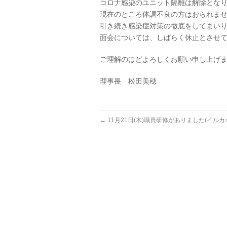
コロナ感染のユニット隔離は解除とな
現在のところ体調不良の方はおられま
引き続き感染症対策の徹底をしてまい
面会については、しばらく休止とさせ
ご理解のほどよろしくお願い申し上げ
理事長 松田美穂
←
11月21日(木)職員研修がありました(イルカ