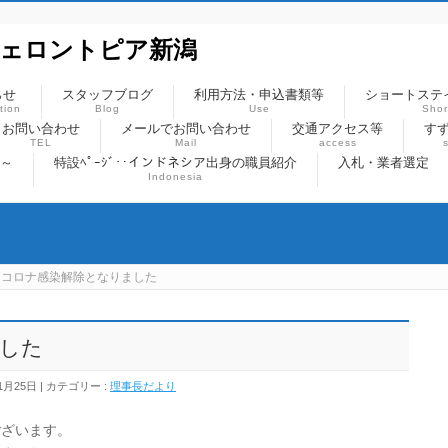
ジェロントピア新潟
らせ
スタッフブログ
利用方法・申込書類等
ショートステ
tion
Blog
Use
Shor
お問い合わせ
メールでお問い合わせ
交通アクセス等
すず
TEL
Mail
access
)～
特設ﾍﾟｰｼﾞ‥インドネシア出身の職員紹介
入札・業者選定
Indonesia
コロナ感染解除となりました
した
1月25日
カテゴリー :
理事長だより
ございます。