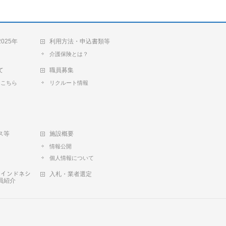
025年
利用方法・申込書類等
介護保険とは？
て
職員募集
トこちら
リクルート情報
て
ス等
施設概要
情報公開
個人情報について
ﾞ‥インドネシ
入札・業者選定
員紹介