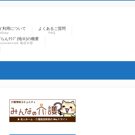
イ利用について
よくあるご質問
tStay
FAQ
らんｸﾗﾌﾞ(地Ⅲ)の概要
suzuranclub 地活Ⅲ型