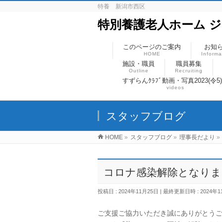
特養 新潟市西区
特別養護老人ホーム 
このページのご案内
お知
HOME
Informa
施設・職員
職員募集
Outline
Recruiting
すずらんｸﾗﾌﾞ動画・写真2023(令5
videos
スタッフブログ
HOME
»
スタッフブログ
»
理事長だより
»
コロナ感染解除となりま
投稿日 : 2024年11月25日
最終更新日時 : 2024年1
ご支援ご協力いただき誠にありがとう