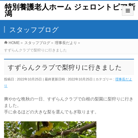
特別養護老人ホーム ジェロントピア新
潟
スタッフブログ
HOME
»
スタッフブログ
»
理事長だより
»
すずらんクラブで梨狩りに行きました
すずらんクラブで梨狩りに行きました
投稿日 : 2022年10月25日
最終更新日時 : 2022年10月25日
カテゴリー :
理事長だよ
り
爽やかな晩秋の一日、すずらんクラブで白根の梨園に梨狩りに行き
ました。
手に余るほどの大きな梨を選んでもぎ取ります。