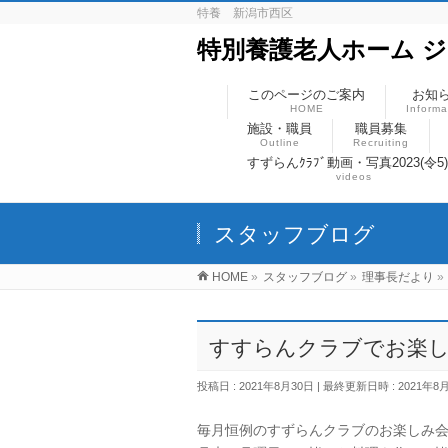
特養 新潟市西区
特別養護老人ホーム 
このページのご案内
お知
HOME
Informa
施設・職員
職員募集
Outline
Recruiting
すずらんｸﾗﾌﾞ動画・写真2023(令5
videos
スタッフブログ
HOME
»
スタッフブログ
»
理事長だより
»
すすらんクラブでお楽
投稿日 : 2021年8月30日
最終更新日時 : 2021年8
毎月恒例のすずらんクラブのお楽しみ