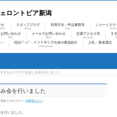
ジェロントピア新潟
らせ
スタッフブログ
利用方法・申込書類等
ショートステ
tion
Blog
Use
Shor
お問い合わせ
メールでお問い合わせ
交通アクセス等
すず
TEL
Mail
access
)～
特設ﾍﾟｰｼﾞ‥インドネシア出身の職員紹介
入札・業者選定
Indonesia
すすらんクラブでお楽しみ会を行いました
しみ会を行いました
月30日
カテゴリー :
理事長だより
会を行いました。