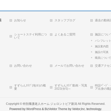
潟
お知らせ
スタッフブログ
過去の動画2
ショートステイ利用につ
よくあるご質問
施設につい
いて
パンフレッ
施設案内図
施設の写真
職員につい
お問い合わせ
メールでお問い合わせ
交通アクセ
すずらんｸﾗﾌﾞ(地Ⅲ)の概
すずらんｸﾗﾌﾞ動画・写真
特設ﾍﾟｰｼ
要
2023(令5)～
ア出身の職
Copyright ©
特別養護老人ホーム ジェロントピア新潟
All Rights Reserved.
Powered by
WordPress
&
BizVektor Theme
by
Vektor,Inc.
technology.