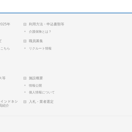
025年
利用方法・申込書類等
介護保険とは？
て
職員募集
トこちら
リクルート情報
て
ス等
施設概要
情報公開
個人情報について
ﾞ‥インドネシ
入札・業者選定
員紹介