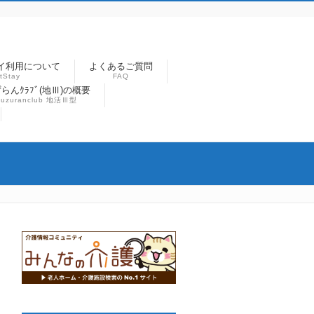
イ利用について
よくあるご質問
tStay
FAQ
らんｸﾗﾌﾞ(地Ⅲ)の概要
suzuranclub 地活Ⅲ型