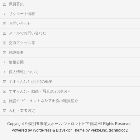
職員募集
リクルート情報
お問い合わせ
メールでお問い合わせ
交通アクセス等
施設概要
情報公開
個人情報について
すずらんｸﾗﾌﾞ(地Ⅲ)の概要
すずらんｸﾗﾌﾞ動画・写真2023(令5)～
特設ﾍﾟｰｼﾞ‥インドネシア出身の職員紹介
入札・業者選定
Copyright ©
特別養護老人ホーム ジェロントピア新潟
All Rights Reserved.
Powered by
WordPress
&
BizVektor Theme
by
Vektor,Inc.
technology.